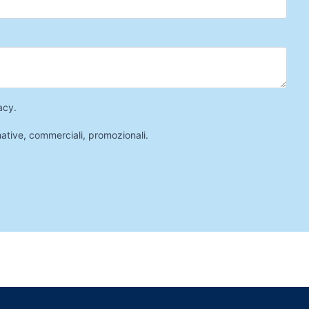
acy
.
mative, commerciali, promozionali.