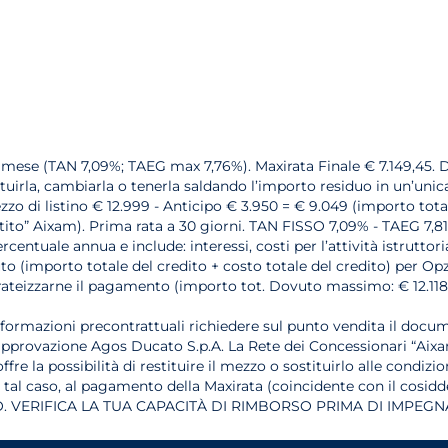
l mese (TAN 7,09%; TAEG max 7,76%). Maxirata Finale € 7.149,45. D
tituirla, cambiarla o tenerla saldando l’importo residuo in un’unic
zo di listino € 12.999 - Anticipo € 3.950 = € 9.049 (importo total
tito” Aixam). Prima rata a 30 giorni. TAN FISSO 7,09% - TAEG 7,8
rcentuale annua e include: interessi, costi per l’attività istrutto
o (importo totale del credito + costo totale del credito) per Op
otrà rateizzarne il pagamento (importo tot. Dovuto massimo: € 12.1
nformazioni precontrattuali richiedere sul punto vendita il docum
 approvazione Agos Ducato S.p.A. La Rete dei Concessionari “Aixa
fre la possibilità di restituire il mezzo o sostituirlo alle condiz
n tal caso, al pagamento della Maxirata (coincidente con il cosidd
 VERIFICA LA TUA CAPACITÀ DI RIMBORSO PRIMA DI IMPEGNA