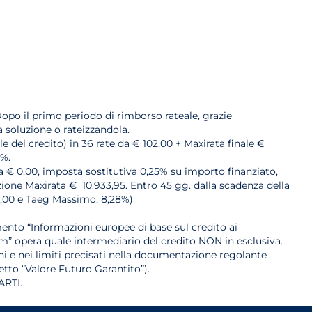
opo il primo periodo di rimborso rateale, grazie
a soluzione o rateizzandola.
e del credito) in 36 rate da € 102,00 + Maxirata finale €
1%.
ria € 0,00, imposta sostitutiva 0,25% su importo finanziato,
zione Maxirata € 10.933,95. Entro 45 gg. dalla scadenza della
18,00 e Taeg Massimo: 8,28%)
ento “Informazioni europee di base sul credito ai
m” opera quale intermediario del credito NON in esclusiva.
ioni e nei limiti precisati nella documentazione regolante
etto “Valore Futuro Garantito”).
RTI.