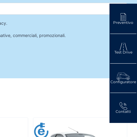
Preventivo
acy
.
mative, commerciali, promozionali.
Test Drive
Configuratore
Contatti