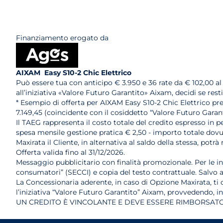
Finanziamento erogato da
AIXAM Easy S10-2 Chic
Elettrico
Può essere tua con anticipo € 3.950 e 36 rate da € 102,00 a
all’iniziativa «Valore Futuro Garantito» Aixam, decidi se res
* Esempio di offerta per AIXAM Easy S10-2 Chic Elettrico prez
7.149,45 (coincidente con il cosiddetto “Valore Futuro Garan
Il TAEG rappresenta il costo totale del credito espresso in pe
spesa mensile gestione pratica € 2,50 - importo totale dovut
Maxirata il Cliente, in alternativa al saldo della stessa, p
Offerta valida fino al 31/12/2026.
Messaggio pubblicitario con finalità promozionale. Per le i
consumatori” (SECCI) e copia del testo contrattuale. Salvo
La Concessionaria aderente, in caso di Opzione Maxirata, ti of
l’iniziativa “Valore Futuro Garantito” Aixam, provvedendo, i
UN CREDITO È VINCOLANTE E DEVE ESSERE RIMBORSATO.