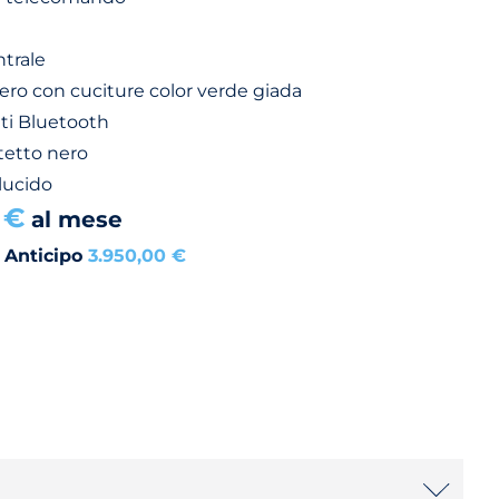
trale
ero con cuciture color verde giada
ati Bluetooth
tetto nero
 lucido
 €
al mese
 Anticipo
3.950,00 €