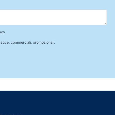
acy
.
mative, commerciali, promozionali.