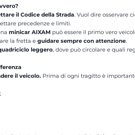
avvero?
ttare il Codice della Strada
. Vuol dire osservare 
pettare precedenze e limiti.
 una
minicar AIXAM
può essere il primo vero veico
are la fretta e
guidare sempre con attenzione
.
quadriciclo leggero
, dove può circolare e quali r
ifferenza
ere il veicolo.
Prima di ogni tragitto è important
;